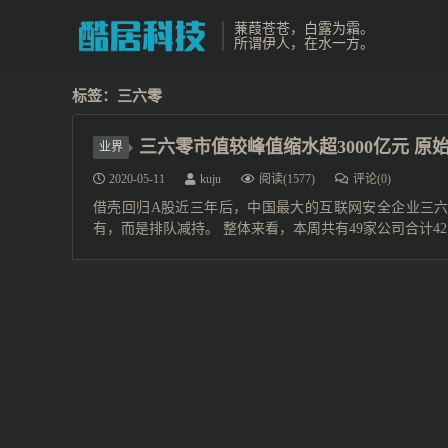
蒹葭苍苍，白露为霜。
所谓伊人，在水一方。
标签：三六零
三六零市值较峰值缩水超3000亿元 原
业界
2020-05-11
kuju
阅读(1577)
评论(0)
借壳回归A股近三年后，中国最大的互联网安全企业三六零（
有，而是排队减持。 整体来看，本周共有49家公司合计42.7