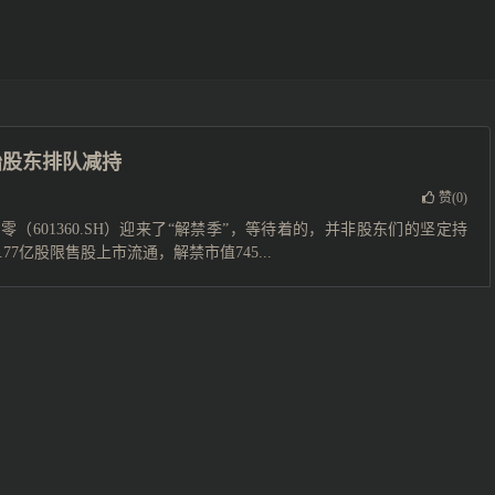
始股东排队减持
赞(
0
)
601360.SH）迎来了“解禁季”，等待着的，并非股东们的坚定持
7亿股限售股上市流通，解禁市值745...