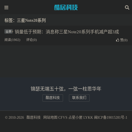
标签：三星Note20系列
销量低于预期：消息称三星Note20系列手机减产超3成
业界
阅读(1902)
评论(0)
赞(
0
)
锦瑟无端五十弦，一弦一柱思华年
酷居科技
联系我们
© 2010-2026
酷居科技
网站地图
CFVS
占星小屋
LYKK
闽ICP备19015281号-1