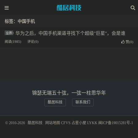
标签：中国手机
华为之后，中国手机渠道寻找下个超级"巨星"，会是谁
业界
阅读(1985)
评论(0)
赞(
0
)
锦瑟无端五十弦，一弦一柱思华年
酷居科技
联系我们
© 2010-2026
酷居科技
网站地图
CFVS
占星小屋
LYKK
闽ICP备19015281号-1