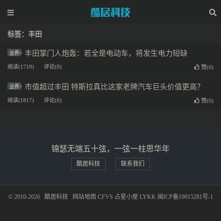
标签：丰田
丰田掌门人炮轰：若全是电动车，将发生电力短缺
业界
阅读(1719)
评论(0)
赞(
0
)
市值超过丰田 特斯拉真比这家老牌汽车巨头价值更高？
业界
阅读(1817)
评论(0)
赞(
0
)
锦瑟无端五十弦，一弦一柱思华年
酷居科技
联系我们
© 2010-2026
酷居科技
网站地图
CFVS
占星小屋
LYKK
闽ICP备19015281号-1