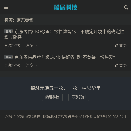
标签：京东零售
京东零售CEO徐雷：零售数智化，不确定环境中的确定性
业界
增长路径
阅读(2733)
评论(0)
赞(
0
)
京东零售品牌升级:从"多快好省"到"不负每一份热爱"
业界
阅读(2234)
评论(0)
赞(
0
)
锦瑟无端五十弦，一弦一柱思华年
酷居科技
联系我们
© 2010-2026
酷居科技
网站地图
CFVS
占星小屋
LYKK
闽ICP备19015281号-1