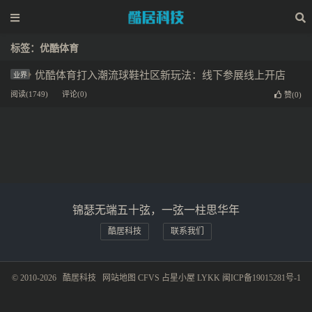
标签：优酷体育
优酷体育打入潮流球鞋社区新玩法：线下参展线上开店
业界
阅读(1749)
评论(0)
赞(
0
)
锦瑟无端五十弦，一弦一柱思华年
酷居科技
联系我们
© 2010-2026
酷居科技
网站地图
CFVS
占星小屋
LYKK
闽ICP备19015281号-1