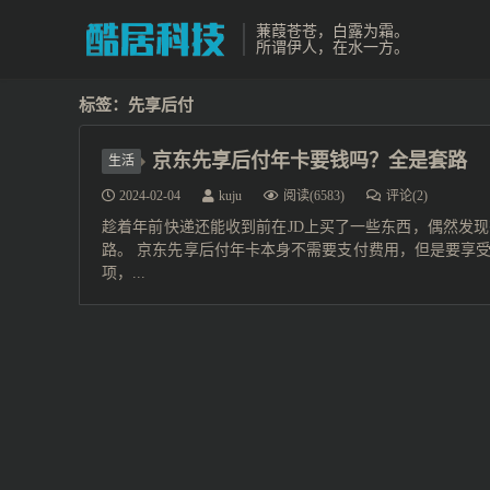
蒹葭苍苍，白露为霜。
所谓伊人，在水一方。
标签：先享后付
京东先享后付年卡要钱吗？全是套路
生活
2024-02-04
kuju
阅读(6583)
评论(2)
趁着年前快递还能收到前在JD上买了一些东西，偶然发
路。 京东先享后付年卡本身不需要支付费用，但是要享受这项
项，...