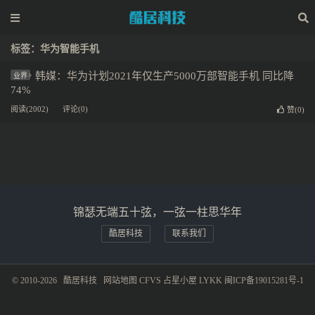
标签：华为智能手机
韩媒：华为计划2021年仅生产5000万部智能手机 同比降
业界
74%
阅读(2002)
评论(0)
赞(
0
)
锦瑟无端五十弦，一弦一柱思华年
酷居科技
联系我们
© 2010-2026
酷居科技
网站地图
CFVS
占星小屋
LYKK
闽ICP备19015281号-1