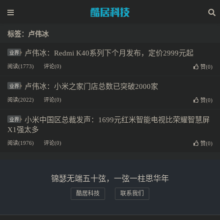
标签：卢伟冰
卢伟冰：Redmi K40系列下个月发布，定价2999元起
业界
阅读(1773)
评论(0)
赞(
0
)
卢伟冰：小米之家门店总数已突破2000家
业界
阅读(2022)
评论(0)
赞(
0
)
小米中国区总裁发声：1699元红米智能电视比荣耀智慧屏
业界
X1强太多
阅读(1976)
评论(0)
赞(
0
)
锦瑟无端五十弦，一弦一柱思华年
酷居科技
联系我们