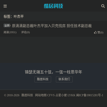
标签：叶杰平
原滴滴副总裁叶杰平加入贝壳找房 担任技术副总裁
业界
阅读(1951)
评论(0)
赞(
0
)
锦瑟无端五十弦，一弦一柱思华年
酷居科技
联系我们
© 2010-2026
酷居科技
网站地图
CFVS
占星小屋
LYKK
闽ICP备19015281号-1