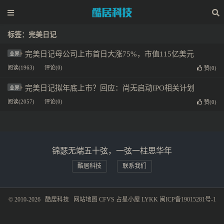
标签：完美日记
完美日记母公司上市首日大涨75%，市值115亿美元
业界
阅读(1963)
评论(0)
赞(
0
)
完美日记拟年底上市？回应：尚无启动IPO相关计划
业界
阅读(2057)
评论(0)
赞(
0
)
锦瑟无端五十弦，一弦一柱思华年
酷居科技
联系我们
© 2010-2026
酷居科技
网站地图
CFVS
占星小屋
LYKK
闽ICP备19015281号-1