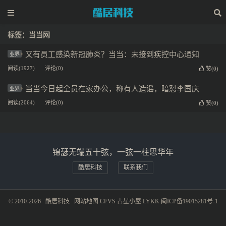
标签：当当网
又有员工感染新冠肺炎？当当：未接到疾控中心通知
业界
阅读(1927)
评论(0)
赞(
0
)
当当今日起全员在家办公，称有人造谣，暗怼李国庆
业界
阅读(2064)
评论(0)
赞(
0
)
锦瑟无端五十弦，一弦一柱思华年
酷居科技
联系我们
© 2010-2026
酷居科技
网站地图
CFVS
占星小屋
LYKK
闽ICP备19015281号-1