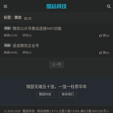
标签：微信
第2页
微信公众号推出连接WiFi功能
科技
阅读(5130)
评论(2)
赞(
0
)
说说微信企业号
科技
阅读(4549)
评论(2)
赞(
0
)
上一页
锦瑟无端五十弦，一弦一柱思华年
酷居科技
联系我们
© 2010-2026
酷居科技
网站地图
CFVS
占星小屋
LYKK
闽ICP备19015281号-1