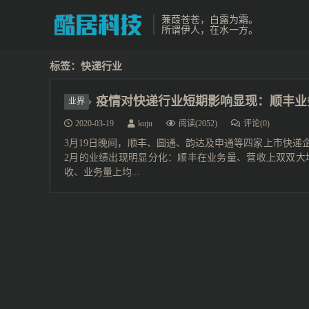
蒹葭苍苍，白露为霜。
所谓伊人，在水一方。
标签：快递行业
疫情对快递行业短期影响显现：顺丰业务
业界
2020-03-19
kuju
阅读(2052)
评论(0)
3月19日晚间，顺丰、圆通、韵达及申通等四家上市快递
2月的业绩出现明显分化：顺丰在业务量、营收上双双大
收、业务量上均...