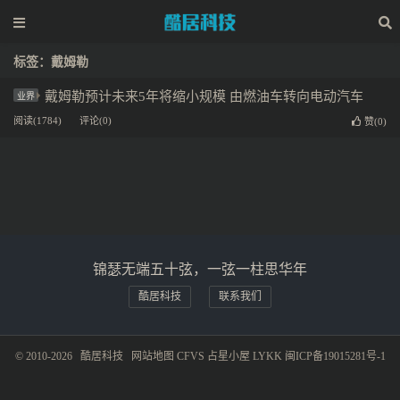
标签：戴姆勒
戴姆勒预计未来5年将缩小规模 由燃油车转向电动汽车
业界
阅读(1784)
评论(0)
赞(
0
)
锦瑟无端五十弦，一弦一柱思华年
酷居科技
联系我们
© 2010-2026
酷居科技
网站地图
CFVS
占星小屋
LYKK
闽ICP备19015281号-1