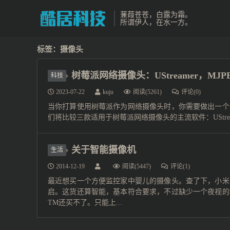
蒹葭苍苍，白露为霜。
所谓伊人，在水一方。
标签：摄像头
树莓派网络摄像头：UStreamer，MJPEG-
科技
2023-07-22
kuju
阅读(5261)
评论(0)
当你打算使用树莓派作为网络摄像头时，你需要做出一个
们将比较三款适用于树莓派网络摄像头的主流软件：UStreamer，
关于智能摄像机
生活
2014-12-19
阅读(5447)
评论(1)
最近想买一个方便监控家中婴儿的摄像头。查了下，小米
启。这货还算智能，基本符合要求，不过缺少一个夜视的
TM还买不了。只能上...