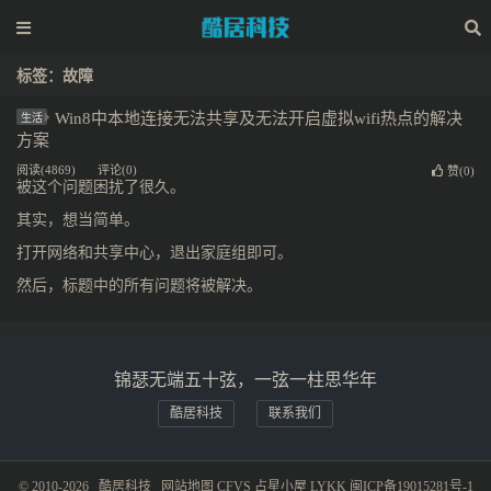
标签：故障
Win8中本地连接无法共享及无法开启虚拟wifi热点的解决
生活
方案
阅读(4869)
评论(0)
赞(
0
)
被这个问题困扰了很久。
其实，想当简单。
打开网络和共享中心，退出家庭组即可。
然后，标题中的所有问题将被解决。
锦瑟无端五十弦，一弦一柱思华年
酷居科技
联系我们
© 2010-2026
酷居科技
网站地图
CFVS
占星小屋
LYKK
闽ICP备19015281号-1