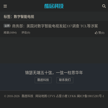
标签：数字智能电视
商务部：美国对数字智能电视发起337调查 TCL等涉案
业界
阅读(1694)
评论(0)
赞(
0
)
锦瑟无端五十弦，一弦一柱思华年
酷居科技
联系我们
© 2010-2026
酷居科技
网站地图
CFVS
占星小屋
LYKK
闽ICP备19015281号-1