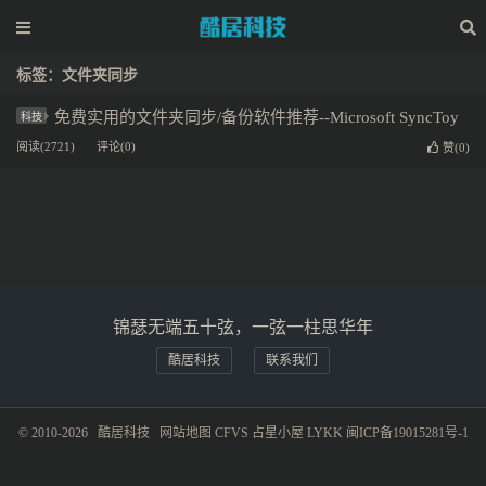
标签：文件夹同步
免费实用的文件夹同步/备份软件推荐--Microsoft SyncToy
科技
阅读(2721)
评论(0)
赞(
0
)
锦瑟无端五十弦，一弦一柱思华年
酷居科技
联系我们
© 2010-2026
酷居科技
网站地图
CFVS
占星小屋
LYKK
闽ICP备19015281号-1