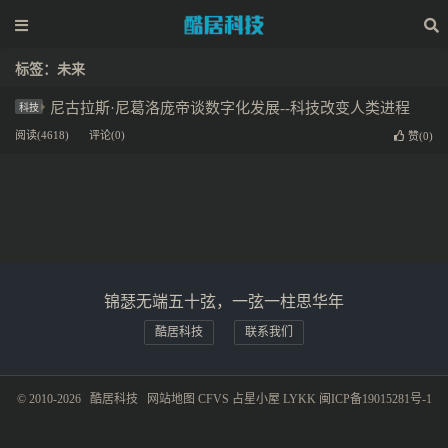
标签：未来
尼古拉斯·尼葛洛庞帝谈数字化发展--科技改变人类进程
科技
阅读(4618)
评论(0)
赞(
0
)
锦瑟无端五十弦，一弦一柱思华年
酷居科技
联系我们
© 2010-2026
酷居科技
网站地图
CFVS
占星小屋
LYKK
闽ICP备19015281号-1