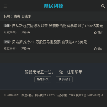
标签：杰夫-贝索斯
自从新冠疫情爆发以来 贝索斯的财富暴增到了1500亿美元
业界
阅读(2026)
评论(0)
赞(
0
)
贝索斯减持200万股亚马逊股票 套现逾41亿美元
业界
阅读(1940)
评论(0)
赞(
0
)
锦瑟无端五十弦，一弦一柱思华年
酷居科技
联系我们
© 2010-2026
酷居科技
网站地图
CFVS
占星小屋
LYKK
闽ICP备19015281号-1