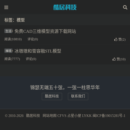
标签：模型
免费CAD三维模型资源下载网站
生活
阅读(10810)
评论(0)
赞(
2
)
冰墩墩和雪容融STL模型
禅境
阅读(7777)
评论(0)
赞(
10
)
锦瑟无端五十弦，一弦一柱思华年
酷居科技
联系我们
© 2010-2026
酷居科技
网站地图
CFVS
占星小屋
LYKK
闽ICP备19015281号-1