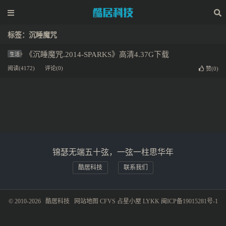
标签：沉睡魔咒
《沉睡魔咒.2014-SPARKS》高清4.37G下载
生活
阅读(4172)
评论(0)
赞(
0
)
锦瑟无端五十弦，一弦一柱思华年
酷居科技
联系我们
© 2010-2026
酷居科技
网站地图
CFVS
占星小屋
LYKK
闽ICP备19015281号-1