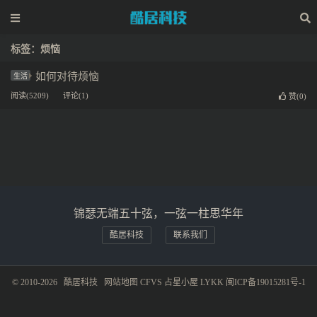
标签：烦恼
如何对待烦恼
生活
阅读(5209)
评论(1)
赞(
0
)
锦瑟无端五十弦，一弦一柱思华年
酷居科技
联系我们
© 2010-2026
酷居科技
网站地图
CFVS
占星小屋
LYKK
闽ICP备19015281号-1