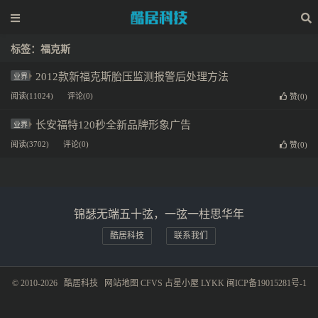
标签：福克斯
2012款新福克斯胎压监测报警后处理方法
业界
阅读(11024)
评论(0)
赞(
0
)
长安福特120秒全新品牌形象广告
业界
阅读(3702)
评论(0)
赞(
0
)
锦瑟无端五十弦，一弦一柱思华年
酷居科技
联系我们
© 2010-2026
酷居科技
网站地图
CFVS
占星小屋
LYKK
闽ICP备19015281号-1