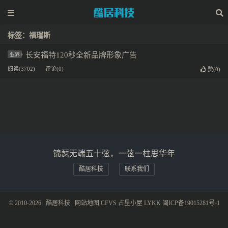
标签：福瑞斯
长安福特120秒全新品牌形象广告
业界
阅读(3702)
评论(0)
赞(
0
)
锦瑟无端五十弦，一弦一柱思华年
酷居科技
联系我们
© 2010-2026
酷居科技
网站地图
CFVS
占星小屋
LYKK
闽ICP备19015281号-1