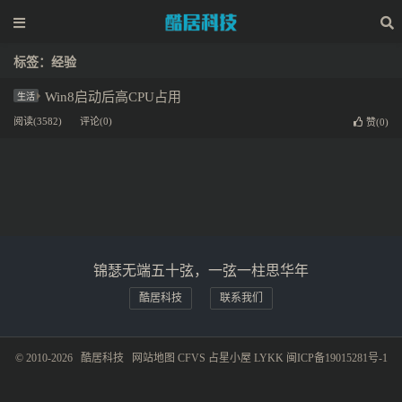
标签：经验
Win8启动后高CPU占用
生活
阅读(3582)
评论(0)
赞(
0
)
锦瑟无端五十弦，一弦一柱思华年
酷居科技
联系我们
© 2010-2026
酷居科技
网站地图
CFVS
占星小屋
LYKK
闽ICP备19015281号-1