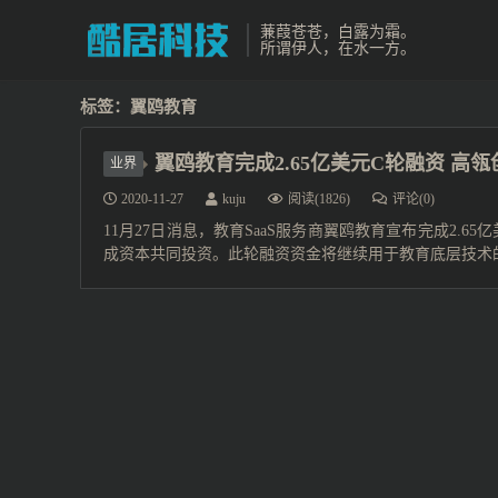
蒹葭苍苍，白露为霜。
所谓伊人，在水一方。
标签：翼鸥教育
翼鸥教育完成2.65亿美元C轮融资 高
业界
2020-11-27
kuju
阅读(1826)
评论(0)
11月27日消息，教育SaaS服务商翼鸥教育宣布完成2.
成资本共同投资。此轮融资资金将继续用于教育底层技术的积累