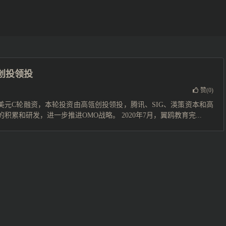
瓴创投领投
赞(
0
)
65亿美元C轮融资，本轮投资由高瓴创投领投，腾讯、SIG、渶策资本和高
和研发，进一步推进OMO战略。 2020年7月，翼鸥教育完...