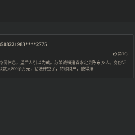
21983****2775
赞(
10
)
身份信息，望后人引以为戒。苏某诚福建省永定县陈东乡人。身份证
手段骗取数人800余万元，钻法律空子，转移财产，使得法...