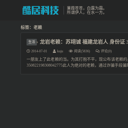
蒹葭苍苍，白露为霜。
所谓伊人，在水一方。
标签：老赖
龙岩老赖：苏翊诚 福建龙岩人 身份证 35082
生活
2014-07-01
kuju
阅读(5836)
评论(0)
一朋友上了此老赖的当。为其打抱不平，现公布该老赖的
350822198308042775此人为绝对的老赖，通过诈骗