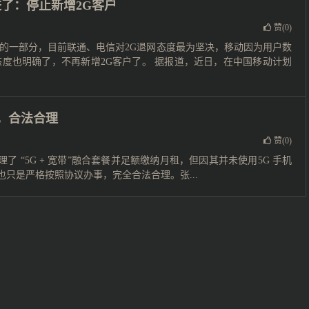
了：停止新增2G客户
赞(
0
)
的一部分，目前联通、电信对2G退网态度最为坚决，移动因为用户数
度也明确了，不再新增2G客户了。 据报道，近日，在中国移动计划
议，合法合理
赞(
0
)
了 “5G + 宽带”融合套餐并足额缴纳月租，但因其并未使用5G 手机
只是严格按照协议办事，完全合法合理。张...