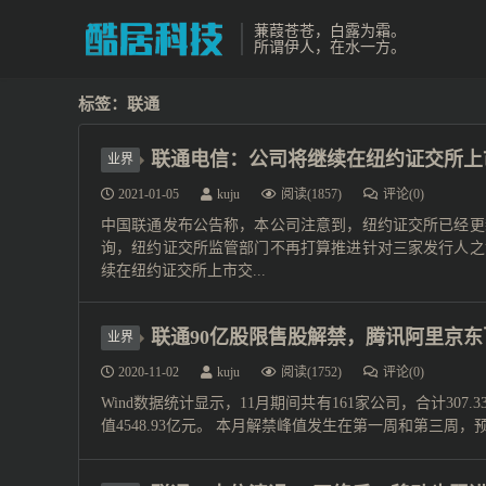
蒹葭苍苍，白露为霜。
所谓伊人，在水一方。
标签：联通
联通电信：公司将继续在纽约证交所上
业界
2021-01-05
kuju
阅读(1857)
评论(0)
中国联通发布公告称，本公司注意到，纽约证交所已经更
询，纽约证交所监管部门不再打算推进针对三家发行人之
续在纽约证交所上市交...
联通90亿股限售股解禁，腾讯阿里京东
业界
2020-11-02
kuju
阅读(1752)
评论(0)
Wind数据统计显示，11月期间共有161家公司，合计30
值4548.93亿元。 本月解禁峰值发生在第一周和第三周，