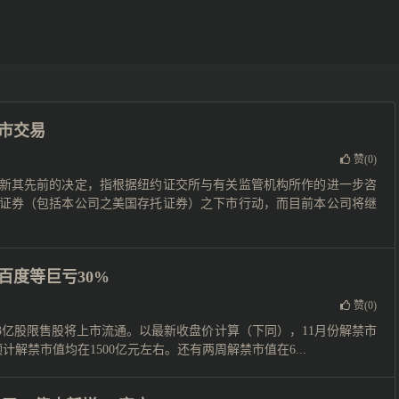
市交易
赞(
0
)
新其先前的决定，指根据纽约证交所与有关监管机构所作的进一步咨
证券（包括本公司之美国存托证券）之下市行动，而目前本公司将继
百度等巨亏30%
赞(
0
)
7.33亿股限售股将上市流通。以最新收盘价计算（下同），11月份解禁市
预计解禁市值均在1500亿元左右。还有两周解禁市值在6...