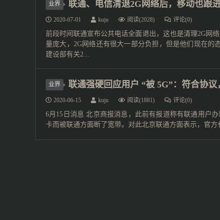
联通、电信清退2G网络后，移动也跟进
业界
2020-07-01
kuju
阅读(2028)
评论(0)
前段时间联通宣布公共电话全面退出，这也是清理2G网络
量庞大，2G网络还有很大一部分负担，但是他们现在的态
建设部有关2...
联通强硬回应用户 “被 5G”：符合协
业界
2020-06-15
kuju
阅读(1881)
评论(0)
6月15日消息 北京商报消息，此前有报道称有联通用户办理
卡而被联通方面断了宽带。对此北京联通方面表示，官方也