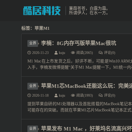
蒹葭苍苍，白露为霜。
所谓伊人，在水一方。
标签：苹果M1
李楠：8G内存丐版苹果Mac很坑
业界
2020-11-23
kuju
阅读(2065)
评论(0)
M1 Mac在上市发货之后，好评不断，可能是Win10 A
入手，李楠发微博提醒“关于M1 Mac提醒一下，M1统一内
苹果M1芯MacBook还能这么玩：完美运行i
业界
2020-11-18
kuju
阅读(1993)
评论(0)
提到苹果自研的M1处理器以及首批搭载的MacBook
可能存在的突破。而就在苹果M1芯片MacBook笔记本正式发售
苹果发布 M1 Mac ，好莱坞名流高兴
业界