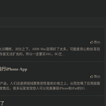
赞(
0
)
RM太过糟糕，对比之下，ARM Mac显得好了太多。可能是担心粉丝盲目
存是无法扩充的，所以一定要买16G，8G乞...
Phone App
赞(
0
)
笔记本产品，人们总是把视线聚焦到性能和价格之上，从而忽略了应用层面
后，很多玩家发现惊人可以完美兼容iPhone和iPad的IO...
坏了