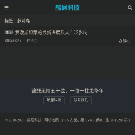
标签：萝莉岛
爱泼斯坦案的最新进展及其广泛影响
生活
阅读(3425)
评论(0)
赞(
0
)
锦瑟无端五十弦，一弦一柱思华年
酷居科技
联系我们
© 2010-2026
酷居科技
网站地图
CFVS
占星小屋
LYKK
闽ICP备19015281号-1