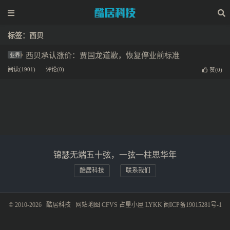
标签：西贝
西贝承认涨价：贾国龙道歉，恢复停业前标准
业界
阅读(1901)
评论(0)
赞(
0
)
锦瑟无端五十弦，一弦一柱思华年
酷居科技
联系我们
© 2010-2026
酷居科技
网站地图
CFVS
占星小屋
LYKK
闽ICP备19015281号-1