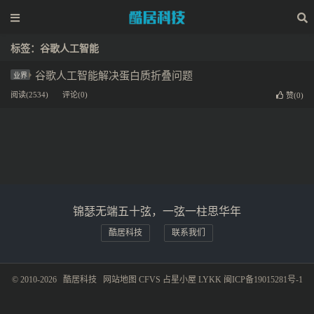
标签：谷歌人工智能
谷歌人工智能解决蛋白质折叠问题
业界
阅读(2534)
评论(0)
赞(
0
)
锦瑟无端五十弦，一弦一柱思华年
酷居科技
联系我们
© 2010-2026
酷居科技
网站地图
CFVS
占星小屋
LYKK
闽ICP备19015281号-1