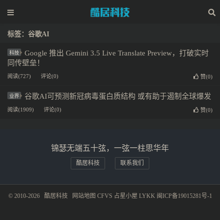
标签：谷歌AI
Google 推出 Gemini 3.5 Live Translate Preview，打破实时
科技
同传壁垒！
阅读(727)
评论(0)
赞(
0
)
谷歌AI可预测新冠病毒蛋白质结构 或有助于遏制全球爆发
业界
阅读(1909)
评论(0)
赞(
0
)
锦瑟无端五十弦，一弦一柱思华年
酷居科技
联系我们
© 2010-2026
酷居科技
网站地图
CFVS
占星小屋
LYKK
闽ICP备19015281号-1