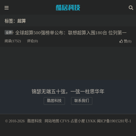
标签：超算
全球超算500强榜单公布：联想超算入围180台 位列第一
业界
阅读(1752)
评论(0)
赞(
0
)
锦瑟无端五十弦，一弦一柱思华年
酷居科技
联系我们
© 2010-2026
酷居科技
网站地图
CFVS
占星小屋
LYKK
闽ICP备19015281号-1