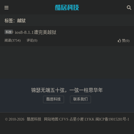
标签：越狱
ios8-8.1.1遭完美越狱
科技
阅读(3754)
评论(0)
赞(
0
)
锦瑟无端五十弦，一弦一柱思华年
酷居科技
联系我们
© 2010-2026
酷居科技
网站地图
CFVS
占星小屋
LYKK
闽ICP备19015281号-1