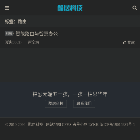
标签：路由
智能路由与智慧办公
科技
阅读(3862)
评论(0)
赞(
0
)
锦瑟无端五十弦，一弦一柱思华年
酷居科技
联系我们
© 2010-2026
酷居科技
网站地图
CFVS
占星小屋
LYKK
闽ICP备19015281号-1