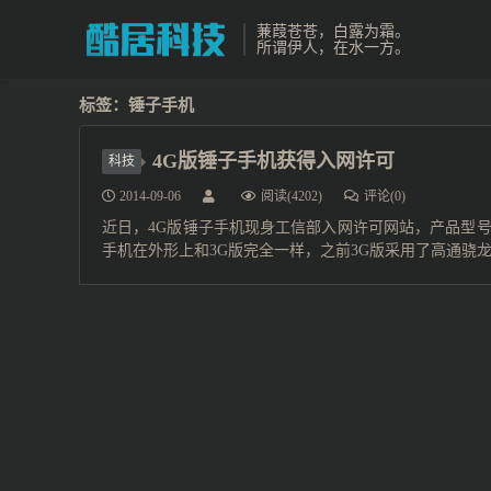
蒹葭苍苍，白露为霜。
所谓伊人，在水一方。
标签：锤子手机
4G版锤子手机获得入网许可
科技
2014-09-06
阅读(4202)
评论(0)
近日，4G版锤子手机现身工信部入网许可网站，产品型号SM705
手机在外形上和3G版完全一样，之前3G版采用了高通骁龙827