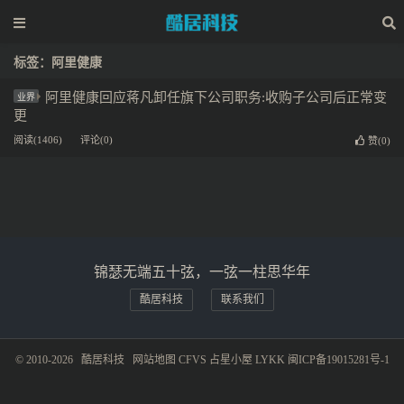
标签：阿里健康
阿里健康回应蒋凡卸任旗下公司职务:收购子公司后正常变
业界
更
阅读(1406)
评论(0)
赞(
0
)
锦瑟无端五十弦，一弦一柱思华年
酷居科技
联系我们
© 2010-2026
酷居科技
网站地图
CFVS
占星小屋
LYKK
闽ICP备19015281号-1