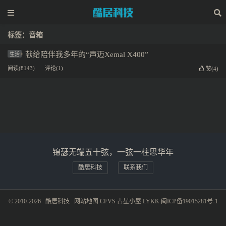
标签：音箱
献给陪伴我多年的“声迈Xemal X400”
生活
阅读(8143)
评论(1)
赞(
4
)
锦瑟无端五十弦，一弦一柱思华年
酷居科技
联系我们
© 2010-2026
酷居科技
网站地图
CFVS
占星小屋
LYKK
闽ICP备19015281号-1