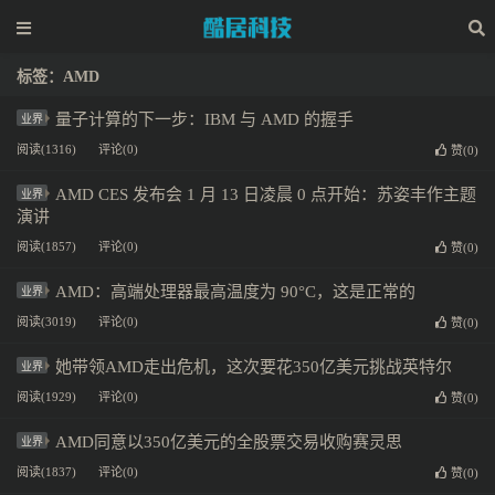
标签：AMD
量子计算的下一步：IBM 与 AMD 的握手
业界
阅读(1316)
评论(0)
赞(
0
)
AMD CES 发布会 1 月 13 日凌晨 0 点开始：苏姿丰作主题
业界
演讲
阅读(1857)
评论(0)
赞(
0
)
AMD：高端处理器最高温度为 90°C，这是正常的
业界
阅读(3019)
评论(0)
赞(
0
)
她带领AMD走出危机，这次要花350亿美元挑战英特尔
业界
阅读(1929)
评论(0)
赞(
0
)
AMD同意以350亿美元的全股票交易收购赛灵思
业界
阅读(1837)
评论(0)
赞(
0
)