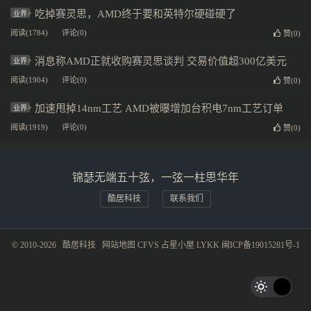
吃掉赛灵思，AMD终于要和英特尔硬碰硬了
业界
阅读(1784)
评论(0)
赞(
0
)
消息称AMD正就收购赛灵思谈判 交易价值超300亿美元
业界
阅读(1904)
评论(0)
赞(
0
)
加速甩掉14nm工艺 AMD被曝增加台积电7nm工艺订单
业界
阅读(1919)
评论(0)
赞(
0
)
锦瑟无端五十弦，一弦一柱思华年
酷居科技
联系我们
© 2010-2026
酷居科技
网站地图
CFVS
占星小屋
LYKK
闽ICP备19015281号-1