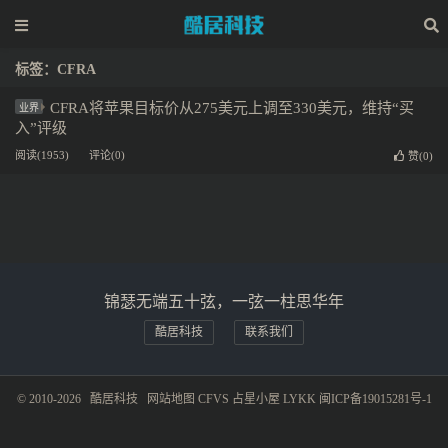
标签：CFRA
CFRA将苹果目标价从275美元上调至330美元，维持“买
业界
入”评级
阅读(1953)
评论(0)
赞(
0
)
锦瑟无端五十弦，一弦一柱思华年
酷居科技
联系我们
© 2010-2026
酷居科技
网站地图
CFVS
占星小屋
LYKK
闽ICP备19015281号-1