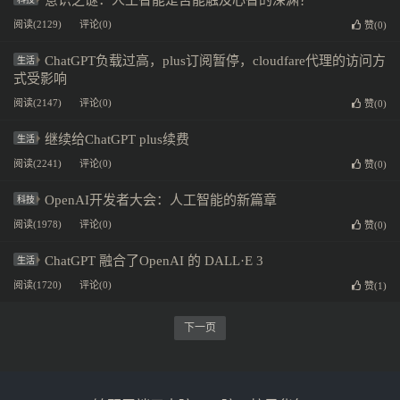
意识之谜：人工智能是否能触及心智的深渊？
阅读(2129)
评论(0)
赞(
0
)
ChatGPT负载过高，plus订阅暂停，cloudfare代理的访问方
生活
式受影响
阅读(2147)
评论(0)
赞(
0
)
继续给ChatGPT plus续费
生活
阅读(2241)
评论(0)
赞(
0
)
OpenAI开发者大会：人工智能的新篇章
科技
阅读(1978)
评论(0)
赞(
0
)
ChatGPT 融合了OpenAI 的 DALL·E 3
生活
阅读(1720)
评论(0)
赞(
1
)
下一页