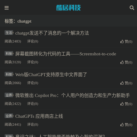
标签：chatgpt
chatgpt发送不了消息的一个解决方法
生活
阅读(2483)
评论(0)
赞(
0
)
屏幕截图转化为代码的工具——Screenshot-to-code
科技
阅读(3120)
评论(0)
赞(
0
)
Web版ChatGPT支持原生中文界面了
科技
阅读(2066)
评论(0)
赞(
0
)
微软推出 Copilot Pro：个人用户的创造力和生产力新助手
业界
阅读(2422)
评论(0)
赞(
0
)
ChatGPTs 应用商店上线
业界
阅读(2441)
评论(0)
赞(
0
)
科技