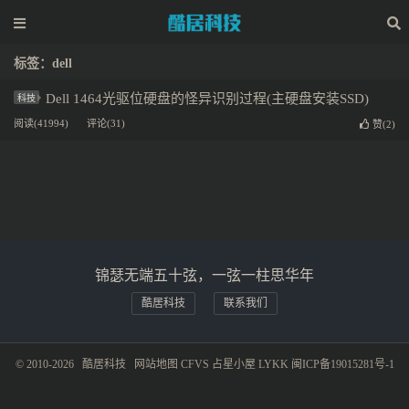
标签：dell
Dell 1464光驱位硬盘的怪异识别过程(主硬盘安装SSD)
科技
阅读(41994)
评论(31)
赞(
2
)
锦瑟无端五十弦，一弦一柱思华年
酷居科技
联系我们
© 2010-2026
酷居科技
网站地图
CFVS
占星小屋
LYKK
闽ICP备19015281号-1