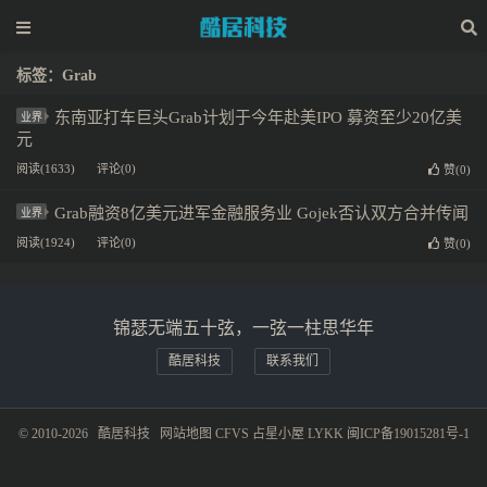
标签：Grab
东南亚打车巨头Grab计划于今年赴美IPO 募资至少20亿美
业界
元
阅读(1633)
评论(0)
赞(
0
)
Grab融资8亿美元进军金融服务业 Gojek否认双方合并传闻
业界
阅读(1924)
评论(0)
赞(
0
)
锦瑟无端五十弦，一弦一柱思华年
酷居科技
联系我们
© 2010-2026
酷居科技
网站地图
CFVS
占星小屋
LYKK
闽ICP备19015281号-1