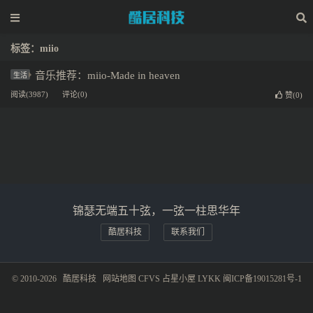
标签：miio
音乐推荐：miio-Made in heaven
生活
阅读(3987)
评论(0)
赞(
0
)
锦瑟无端五十弦，一弦一柱思华年
酷居科技
联系我们
© 2010-2026
酷居科技
网站地图
CFVS
占星小屋
LYKK
闽ICP备19015281号-1