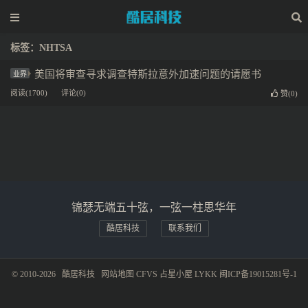
标签：NHTSA
美国将审查寻求调查特斯拉意外加速问题的请愿书
业界
阅读(1700)
评论(0)
赞(
0
)
锦瑟无端五十弦，一弦一柱思华年
酷居科技
联系我们
© 2010-2026
酷居科技
网站地图
CFVS
占星小屋
LYKK
闽ICP备19015281号-1