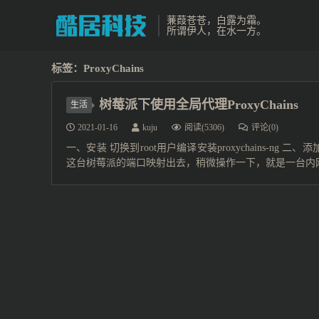
蒹葭苍苍，白露为霜。
所谓伊人，在水一方。
标签：ProxyChains
树莓派下使用全局代理ProxyChains
生活
2021-01-16
kuju
阅读(5306)
评论(0)
一、安装 切换到root用户编译安装proxychains-ng 二
这台树莓派的端口映射出去，稍微操作一下，就是一台内