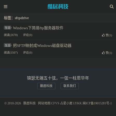
标签：sftpdrive
Windows下简易ftp服务器软件
生活
阅读(2678)
评论(0)
赞(
1
)
把SFTP映射成Windows磁盘驱动器
生活
阅读(5507)
评论(0)
赞(
1
)
锦瑟无端五十弦，一弦一柱思华年
酷居科技
联系我们
© 2010-2026
酷居科技
网站地图
CFVS
占星小屋
LYKK
闽ICP备19015281号-1